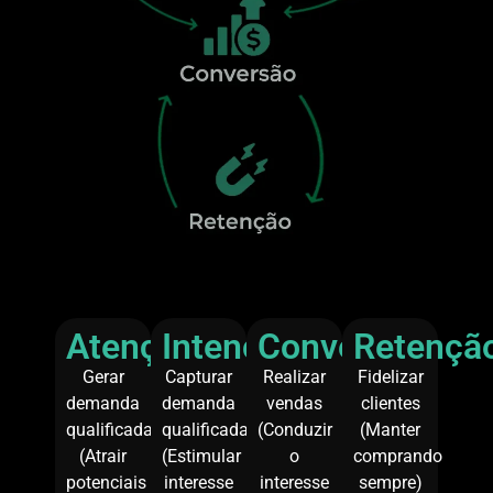
Atenção
Intenção
Conversão
Retençã
Gerar
Capturar
Realizar
Fidelizar
demanda
demanda
vendas
clientes
qualificada
qualificada
(Conduzir
(Manter
(Atrair
(Estimular
o
comprando
potenciais
interesse
interesse
sempre)