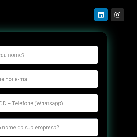
alia +61